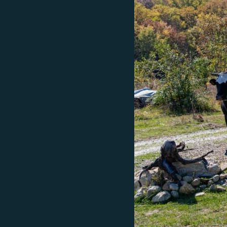
ПОБЕДИТЕЛЕЙ НЕ СУДЯТ?
КРЫМ.НЕПОКОРЕННЫЙ
ELIFBE
УКРАИНСКАЯ ПРОБЛЕМА КРЫМА