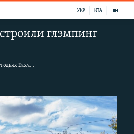
УКР
КТА
устроили глэмпинг
В горном Крыму, в частности в долинах, на бывших колхозных и совхозных угодьях Бахчисарайского района, за последний год появилось несколько глэмпингов, то есть гламурных кемпингов (glamorous camping). Это вид отдыха на природе со всеми удобствами и полноценным отельным обслуживанием. Причем это обслуживание не предусматривает капитальных строений, вмешательство в ландшафт, включая даже нарушение растительного покрова.