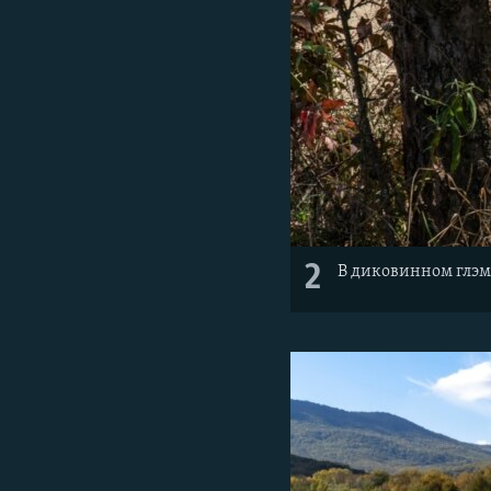
2
В диковинном глэм