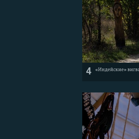
4
«Индейские» вигва