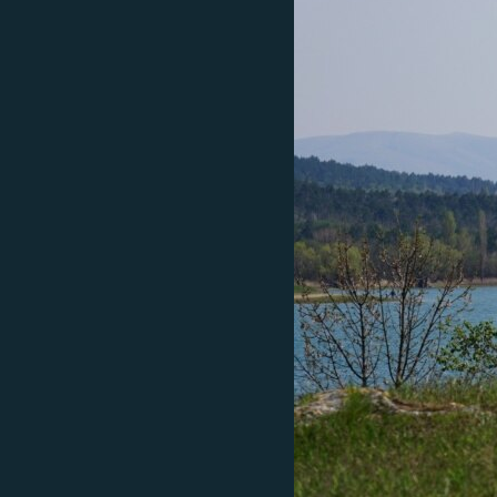
ПОБЕДИТЕЛЕЙ НЕ СУДЯТ?
КРЫМ.НЕПОКОРЕННЫЙ
ELIFBE
УКРАИНСКАЯ ПРОБЛЕМА КРЫМА