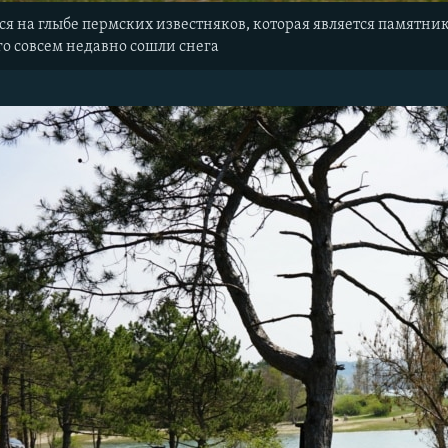
ся на глыбе пермских известняков, которая является памятни
го совсем недавно сошли снега