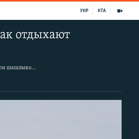
УКР
КТА
как отдыхают
С началом майских праздников немало жителей Симферополя открыли «сезон шашлыков» и отправились на природу – к местному водохранилищу. Окруженный сосновыми перелесками и каменистыми холмами, искусственный водоем ялвяется привлекательным местом для массовых вело- и пеших прогулок, а также рыбалки и пикников. От последнего здешние гурманы вряд ли могут отказаться, несмотря на таблички с предупреждениями и запретами.