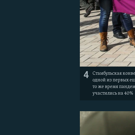
4
Стамбульская конв
одной из первых ещ
то же время пандем
участились на 40%