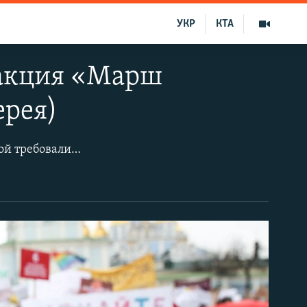
УКР
КТА
 акция «Марш
ерея)
В центре Киева 8 марта состоялась акция «Марш женщин», участники которой требовали от депутатов ратифицировать Стамбульскую конвенцию и выступали за гендерное равенство в обществе. Демонстранты собрались на Михайловской площади и прошли маршем до Почтовой площади.