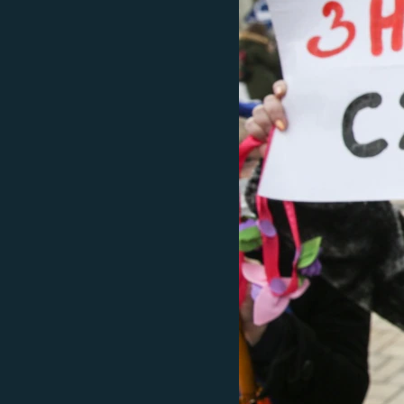
ПОБЕДИТЕЛЕЙ НЕ СУДЯТ?
КРЫМ.НЕПОКОРЕННЫЙ
ELIFBE
УКРАИНСКАЯ ПРОБЛЕМА КРЫМА