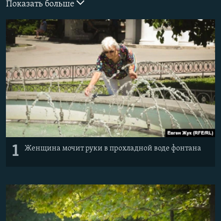
Показать больше
ПРИСОЕДИНЯЙТЕСЬ!
ПОБЕДИТЕЛЕЙ НЕ СУДЯТ?
КРЫМ.НЕПОКОРЕННЫЙ
ELIFBE
УКРАИНСКАЯ ПРОБЛЕМА КРЫМА
Все сайты RFE/RL
1
Женщина мочит руки в прохладной воде фонтана