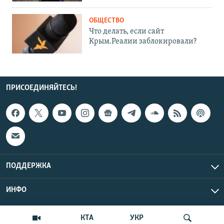
ОБЩЕСТВО
Что делать, если сайт
Крым.Реалии заблокировали?
ПРИСОЕДИНЯЙТЕСЬ!
ПОДДЕРЖКА
ИНФО
UTC+3
Copyright Крым.Реалии, 2026 | Все права защищены.
КТА
УКР