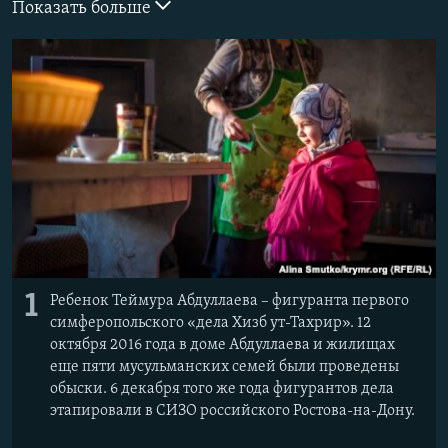
Показать больше
ПРИСОЕДИНЯЙТЕСЬ!
ПОБЕДИТЕЛЕЙ НЕ СУДЯТ?
КРЫМ.НЕПОКОРЕННЫЙ
ELIFBE
УКРАИНСКАЯ ПРОБЛЕМА КРЫМА
Все сайты RFE/RL
1
Ребенок Теймура Абдуллаева – фигуранта первого
симферопольского «дела Хизб ут-Тахрир». 12
октября 2016 года в доме Абдуллаева и жилищах
еще пяти мусульманских семей были проведены
обыски. 6 декабря того же года фигурантов дела
этапировали в СИЗО российского Ростова-на-Дону.