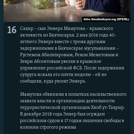
16
Сахир – сын Энвера Мамутова – крымского
активиста из Бахчисарая. 2 мая 2016 года 40-
летнего Энвера вместе с тремя другими
задержанными в Бахчисарае мусульманами –
Рустемом Абильтаровым, Ремзи Меметовым и
Зеври Абсеитовым увезли в крымское
управление российской ФСБ. После задержания
супруга искала его почти неделю – ей не
сообщили, куда увозят Энвера.
Мамутова обвинили в попытках насильственного
захвата власти и организации деятельности
террористической организации Хизб ут-Тахрир.
В декабре 2018 года Энвер был осужден
российским судом к 17 годам лишения свободы в
колонии строгого режима