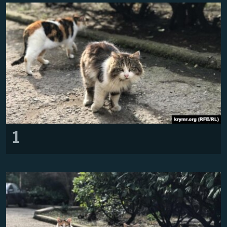
ПРИСОЕДИНЯЙТЕСЬ!
ПОБЕДИТЕЛЕЙ НЕ СУДЯТ?
КРЫМ.НЕПОКОРЕННЫЙ
ELIFBE
УКРАИНСКАЯ ПРОБЛЕМА КРЫМА
Все сайты RFE/RL
1