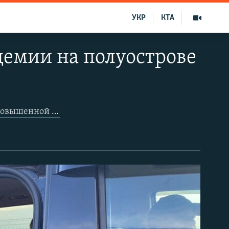
УКР
КТА
демии на полуострове
вышенной готовности»
. Изначально российские влас