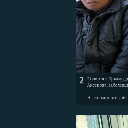
2
21 марта в Крыму
п
Аксенова, заболев
На тот момент в об