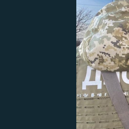
ПОБЕДИТЕЛЕЙ НЕ СУДЯТ?
КРЫМ.НЕПОКОРЕННЫЙ
ELIFBE
УКРАИНСКАЯ ПРОБЛЕМА КРЫМА