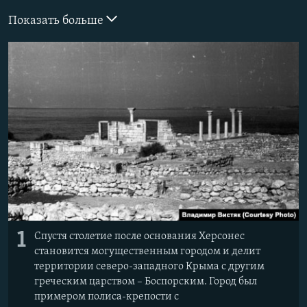
ПРИСОЕДИНЯЙТЕСЬ!
ПОБЕДИТЕЛЕЙ НЕ СУДЯТ?
Показать больше
КРЫМ.НЕПОКОРЕННЫЙ
ELIFBE
УКРАИНСКАЯ ПРОБЛЕМА КРЫМА
Все сайты RFE/RL
1
Спустя столетие после основания Херсонес
становится могущественным городом и делит
территории северо-западного Крыма с другим
греческим царством – Боспорским. Город был
примером полиса-крепости с