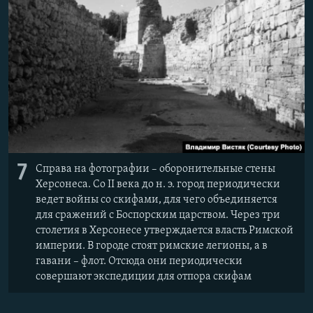
7
Справа на фотографии – оборонительные стены
Херсонеса. Со II века до н. э. город периодически
ведет войны со скифами, для чего объединяется
для сражений с Боспорским царством. Через три
столетия в Херсонесе утверждается власть Римской
империи. В городе стоят римские легионы, а в
гавани – флот. Отсюда они периодически
совершают экспедиции для отпора скифам