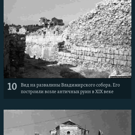
10
Вид на развалины Владимирского собора. Его
построили возле античных руин в XIX веке