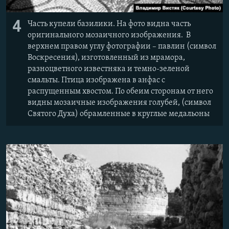
4
Часть купели базилики. На фото видна часть
оригинального мозаичного изображения. В
верхнем правом углу фотографии – павлин (символ
Воскресения), изготовленный из мрамора,
разноцветного известняка и темно-зеленой
смальты. Птица изображена в анфас с
распущенным хвостом. По обеим сторонам от него
видны мозаичные изображения голубей, (символ
Святого Духа) обрамленные в круглые медальоны