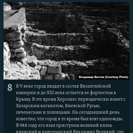
8
В V веке город входит в состав Византийской
империи и до XIII века остается ее форпостом в
Крыму. В это время Херсонес периодически воюет с
Хазарским каганатом, Киевской Русью,
печенегами и половцами. На сегодняшний день
известно, что город в то время был взят единожды.
В 988 году его взял приступом великий князь
киевский и новгородский Владимир Великий, где