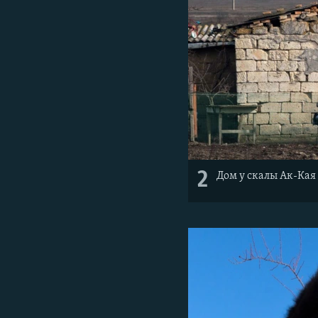
2
Дом у скалы Ак-Кая 