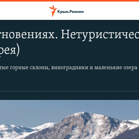
гновениях. Нетуристиче
рея)