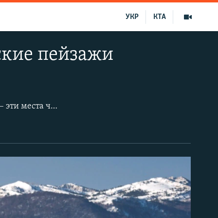
УКР
КТА
ские пейзажи
Сельские домики, крутые горные склоны, виноградники и маленькие озера – эти места часто не входят в маршруты туристов-пляжников. Но именно там можно увидеть жизнь «незнакомого» Крыма, посмотреть на нетронутую человеческой рукой природу, прогуляться про едва протоптанным тропинкам и послушать шум горных ручейков.