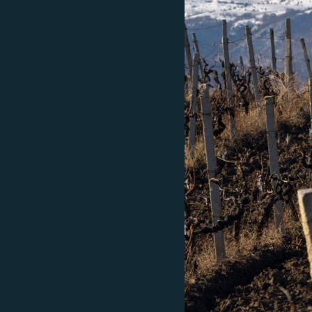
ПОБЕДИТЕЛЕЙ НЕ СУДЯТ?
КРЫМ.НЕПОКОРЕННЫЙ
ELIFBE
УКРАИНСКАЯ ПРОБЛЕМА КРЫМА