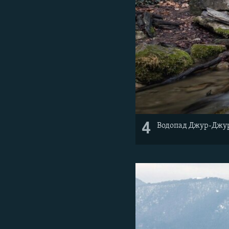
4
Водопад Джур-Джур 