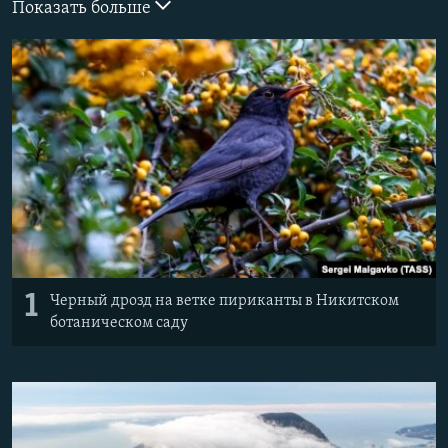
Показать больше
ПРИСОЕДИНЯЙТЕСЬ!
ПОБЕДИТЕЛЕЙ НЕ СУДЯТ?
КРЫМ.НЕПОКОРЕННЫЙ
ELIFBE
УКРАИНСКАЯ ПРОБЛЕМА КРЫМА
Все сайты RFE/RL
1
Черный дрозд на ветке пириканты в Никитском
ботаническом саду