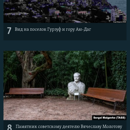
7
Вид на поселок Гурзуф и гору Аю-Даг
8
Памятник советскому деятелю Вячеславу Молотову