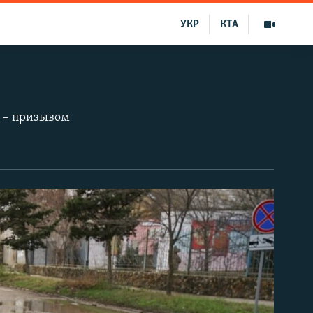
УКР
КТА
м – призывом