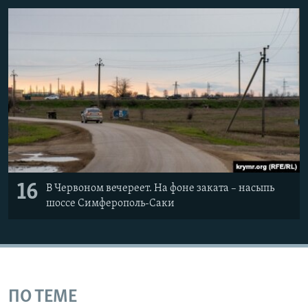
16
В Червоном вечереет. На фоне заката – насыпь
шоссе Симферополь-Саки
ПО ТЕМЕ