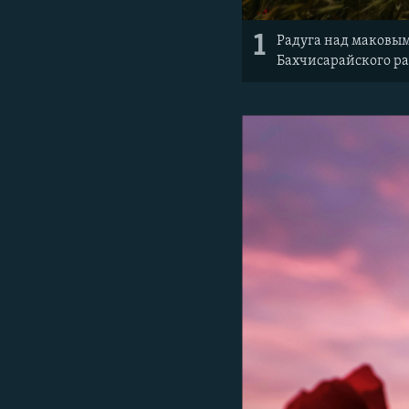
1
Радуга над маковым
Бахчисарайского р