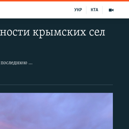
УКР
КТА
тности крымских сел
Крым с каждым днем все больше и больше наполняется яркими красками. В последнюю неделю мая на полуострове буйно цветут маки и желтеет рапс. На плодовых деревьях уже давно распустились цветы, окрасив окрестности в яркие тона.