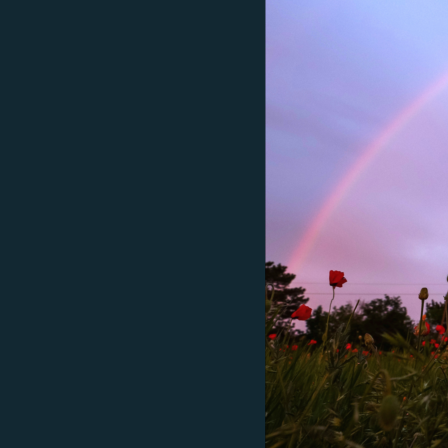
ПОБЕДИТЕЛЕЙ НЕ СУДЯТ?
КРЫМ.НЕПОКОРЕННЫЙ
ELIFBE
УКРАИНСКАЯ ПРОБЛЕМА КРЫМА