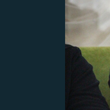
ПОБЕДИТЕЛЕЙ НЕ СУДЯТ?
КРЫМ.НЕПОКОРЕННЫЙ
ELIFBE
УКРАИНСКАЯ ПРОБЛЕМА КРЫМА