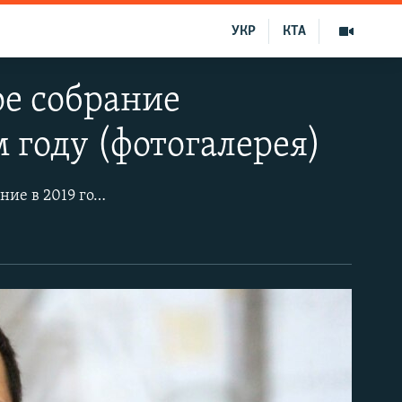
УКР
КТА
ое собрание
 году (фотогалерея)
Общественное объединение «Крымская солидарность» провела первое собрание в 2019 году, во время которого правозащитники, родственники заключенных и гражданские активисты поделились новостями за прошедший месяц. Мероприятие проходило в Симферополе.