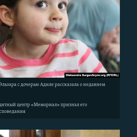
Эльзара с дочерью Адиле рассказала о недавнем
защитный центр «Мемориал» признал его
исповедания