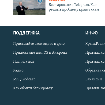
Блокирование Telegram. Как
решить проблему крымчанам
ПОДДЕРЖКА
ИНФО
Українською
Присылайте свои видео и фото
Крым.Реали
Qırımtatar
Приложение для iOS и Андроид
Правила к
Подписаться
Правила к
ПРИСОЕДИНЯЙТЕСЬ!
Радио
Обратная с
RSS / Podcast
Вакансии
Как обойти блокировку
Правила з
Все сайты RFE/RL