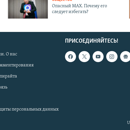
Опасный MAX. Почему его
следует избегать?
ПРИСОЕДИНЯЙТЕСЬ!
и. О нас
омментирования
опирайта
вязь
ащиты персональных данных
U