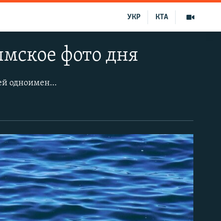
УКР
КТА
ымское фото дня
Купальщики отдыхают на надувном матрасе в водах бухты Ласпи, омывающей одноименный поселок Севастополя. Скалы, море, галечный пляж – живописный ландшафт урочища Ласпи превратили поселок в востребованный среди туристов и местных курорт.