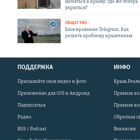
меняться в Крыму: где же теперь
укрыться?
ОБЩЕСТВО
Блокирование Telegram. Как
решить проблему крымчанам
ПОДДЕРЖКА
ИНФО
Українською
Присылайте свои видео и фото
Крым.Реали
Qırımtatar
Приложение для iOS и Андроид
Правила к
Подписаться
Правила к
ПРИСОЕДИНЯЙТЕСЬ!
Радио
Обратная с
RSS / Podcast
Вакансии