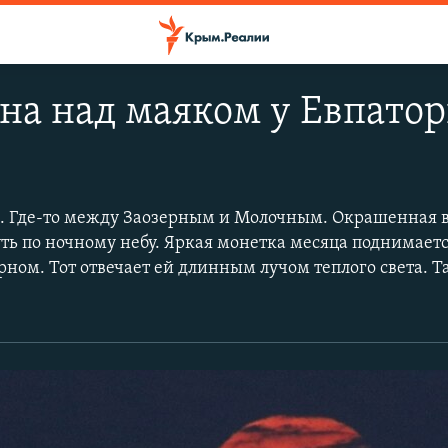
на над маяком у Евпатор
. Где-то между Заозерным и Молочным. Окрашенная в
уть по ночному небу. Яркая монетка месяца поднимаетс
рном. Тот отвечает ей длинным лучом теплого света. Т