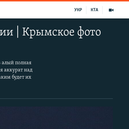
УКР
КТА
ии | Крымское фото
 алый полная
я аккурат над
аким будет их