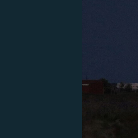
ПОБЕДИТЕЛЕЙ НЕ СУДЯТ?
КРЫМ.НЕПОКОРЕННЫЙ
ELIFBE
УКРАИНСКАЯ ПРОБЛЕМА КРЫМА