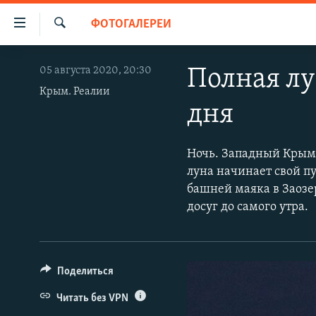
Доступность
ФОТОГАЛЕРЕИ
ссылки
Искать
Вернуться
НОВОСТИ
05 августа 2020, 20:30
Полная лу
к
СПЕЦПРОЕКТЫ
основному
Крым. Реалии
дня
содержанию
ВОДА
ГРУЗ 200
Вернутся
ИСТОРИЯ
КАРТА ВОЕННЫХ ОБЪЕКТОВ КРЫМА
к
Ночь. Западный Крым
главной
ЕЩЕ
11 ЛЕТ ОККУПАЦИИ КРЫМА. 11 ИСТОРИЙ
луна начинает свой п
навигации
СОПРОТИВЛЕНИЯ
башней маяка в Заозе
РАДІО СВОБОДА
ИНТЕРАКТИВ
Вернутся
досуг до самого утра.
к
КАК ОБОЙТИ БЛОКИРОВКУ
ИНФОГРАФИКА
поиску
ТЕЛЕПРОЕКТ КРЫМ.РЕАЛИИ
СОВЕТЫ ПРАВОЗАЩИТНИКОВ
Поделиться
ПРОПАВШИЕ БЕЗ ВЕСТИ
Читать без VPN