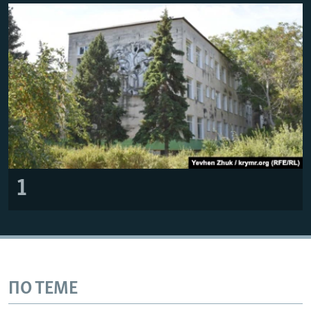
ПРИСОЕДИНЯЙТЕСЬ!
ПОБЕДИТЕЛЕЙ НЕ СУДЯТ?
КРЫМ.НЕПОКОРЕННЫЙ
ELIFBE
УКРАИНСКАЯ ПРОБЛЕМА КРЫМА
Все сайты RFE/RL
1
ПО ТЕМЕ