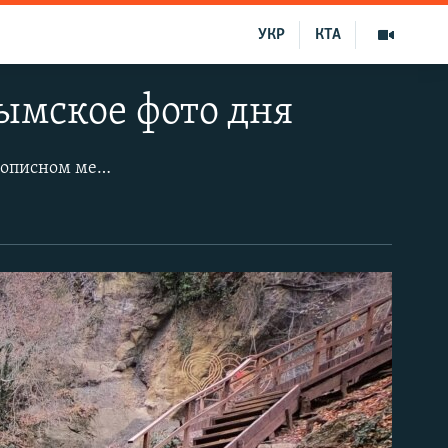
УКР
КТА
ымское фото дня
Самый мощный и полноводный водопад Крыма Джур-Джур находится в живописном месте, густо поросшем лесом и со всех сторон окруженном горами. Водопад выточил 5 углублений, наполнившихся водой. Их называют «ваннами», температура воды в них около 10 градусов. Считается, что если окунуться в одну из них, весь год не будете болеть. Предлагаем посмотреть на водопад в середине крымской зимы.