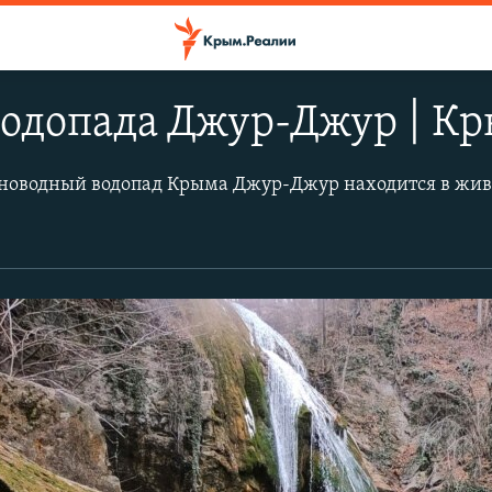
одопада Джур-Джур | Кр