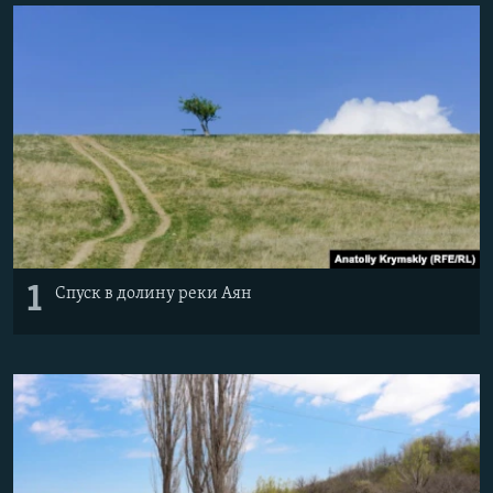
ПРИСОЕДИНЯЙТЕСЬ!
ПОБЕДИТЕЛЕЙ НЕ СУДЯТ?
КРЫМ.НЕПОКОРЕННЫЙ
ELIFBE
УКРАИНСКАЯ ПРОБЛЕМА КРЫМА
Все сайты RFE/RL
1
Спуск в долину реки Аян