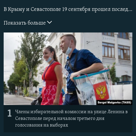
ПРИСОЕДИНЯЙТЕСЬ!
ПОБЕДИТЕЛЕЙ НЕ СУДЯТ?
В Крыму и Севастополе 19 сентября прошел последний день голосования на выборах депутатов Государственной думы России восьмого созыва. Голосование закончилось в 20:00 часов, после чего комиссии приступили к процедуре подсчета голосов избирателей.
КРЫМ.НЕПОКОРЕННЫЙ
Показать больше
ELIFBE
УКРАИНСКАЯ ПРОБЛЕМА КРЫМА
Все сайты RFE/RL
1
Члены избирательной комиссии на улице Ленина в
Севастополе перед началом третьего дня
голосования на выборах