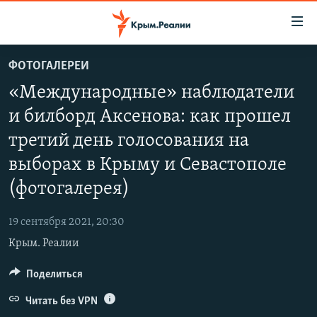
Доступность
ссылки
Вернуться
ФОТОГАЛЕРЕИ
к
НОВОСТИ
«Международные» наблюдатели
основному
СПЕЦПРОЕКТЫ
содержанию
и билборд Аксенова: как прошел
ВОДА
Вернутся
ГРУЗ 200
третий день голосования на
к
ИСТОРИЯ
КАРТА ВОЕННЫХ ОБЪЕКТОВ КРЫМА
главной
выборах в Крыму и Севастополе
ЕЩЕ
11 ЛЕТ ОККУПАЦИИ КРЫМА. 11 ИСТОРИЙ СОПРОТИВЛЕНИЯ
навигации
(фотогалерея)
Вернутся
РАДІО СВОБОДА
ИНТЕРАКТИВ
к
19 сентября 2021, 20:30
КАК ОБОЙТИ БЛОКИРОВКУ
ИНФОГРАФИКА
поиску
Крым. Реалии
ТЕЛЕПРОЕКТ КРЫМ.РЕАЛИИ
Українською
Поделиться
СОВЕТЫ ПРАВОЗАЩИТНИКОВ
Qırımtatar
Читать без VPN
ПРОПАВШИЕ БЕЗ ВЕСТИ