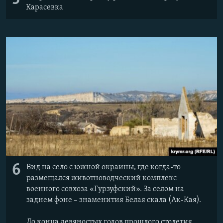
Карасевка
6
Вид на село с южной окраины, где когда-то
размещался животноводческий комплекс
военного совхоза «Гурзуфский». За селом на
заднем фоне – знаменития Белая скала (Ак-Кая).
До конца девяностых годов прошлого столетия