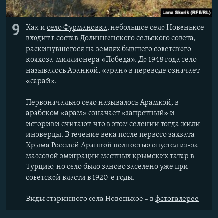
9
Как и
село Фурмановка
, небольшое село Новенькое
входит в состав Долинненского сельского совета,
раскинувшегося на землях бывшего советского
колхоза-миллионера «Победа». До 1948 года село
называлось Аранкой, «аран» в переводе означает
«сарай».
Первоначально село называлось Арамкой, в
арабском «арам» означает «запретный» и
историки считают, что в этом селении тогда жили
иноверцы. В течение века после первого захвата
Крыма Россией Аранкой полностью опустел из-за
массовой эмиграции местных крымских татар в
Турцию, но село было заново заселено уже при
советской власти в 1920-е годы.
Виды старинного села Новенькое – в
фотогалерее