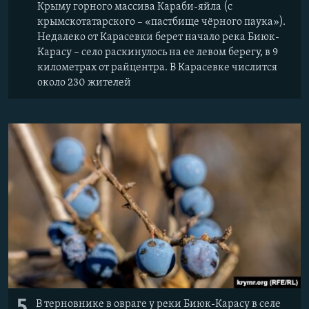
Крыму горного массива Караби-яйла (с
крымскотатарского – «пастбище чёрного паука»).
Недалеко от Карасевки берет начало река Биюк-
Карасу – село раскинулось на ее левом берегу, в 9
километрах от райцентра. В Карасевке числится
около 230 жителей
5
В терновнике в овраге у реки Биюк-Карасу в селе