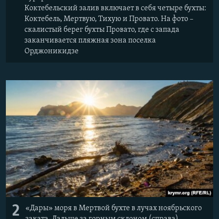
Коктебельский залив включает в себя четыре бухты:
Коктебель, Мертвую, Тихую и Провато. На фото –
скалистый берег бухты Провато, где с запада
заканчивается пляжная зона поселка
Орджоникидзе
2
«Дары» моря в Мертвой бухте в лучах ноябрьского
заката. Дальше за горным склоном (справа)