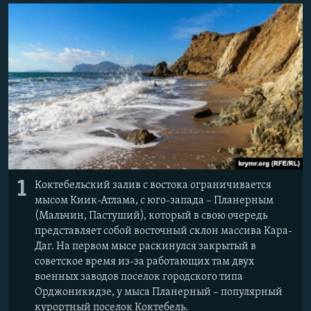
ПРИСОЕДИНЯЙТЕСЬ!
ПОБЕДИТЕЛЕЙ НЕ СУДЯТ?
КРЫМ.НЕПОКОРЕННЫЙ
ELIFBE
УКРАИНСКАЯ ПРОБЛЕМА КРЫМА
Все сайты RFE/RL
1
Коктебельский залив с востока ограничивается
мысом Киик-Атлама, с юго-запада – Планерным
(Мальчин, Пастуший), который в свою очередь
представляет собой восточный склон массива Кара-
Даг. На первом мысе раскинулся закрытый в
советское время из-за работающих там двух
военных заводов поселок городского типа
Орджоникидзе, у мыса Планерный – популярный
курортный поселок Коктебель.