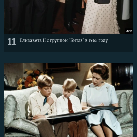
11
Елизавета II с группой "Битлз" в 1965 году