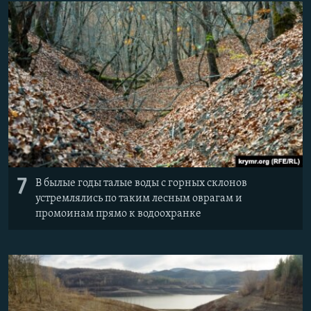
7
В былые годы талые воды с горных склонов
устремлялись по таким лесным оврагам и
промоинам прямо к водоохранке