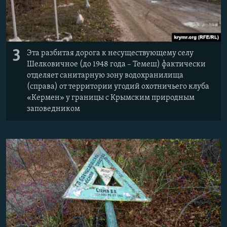
3
Эта разбитая дорога к несуществующему селу
Шелковичное (до 1948 года – Темеш) фактически
отделяет санитарную зону водохранилища
(справа) от территории угодий охотничьего клуба
«Кермен» у границы с Крымским природным
заповедником