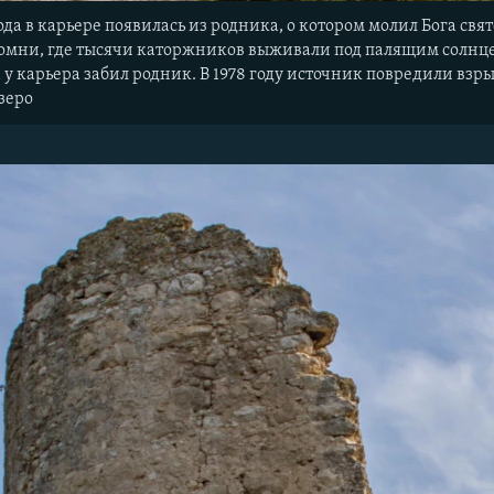
ода в карьере появилась из родника, о котором молил Бога св
омни, где тысячи каторжников выживали под палящим солнцем
у карьера забил родник. В 1978 году источник повредили взр
озеро