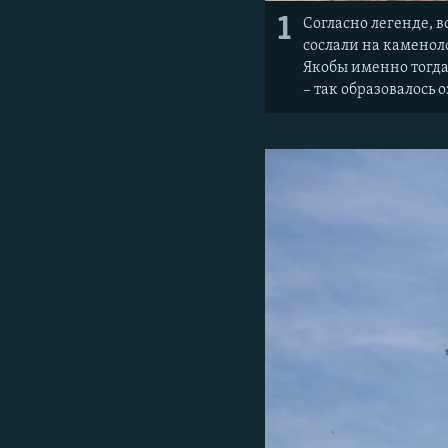
1
Согласно легенде, в
сослали на каменол
Якобы именно тогда 
– так образовалось 