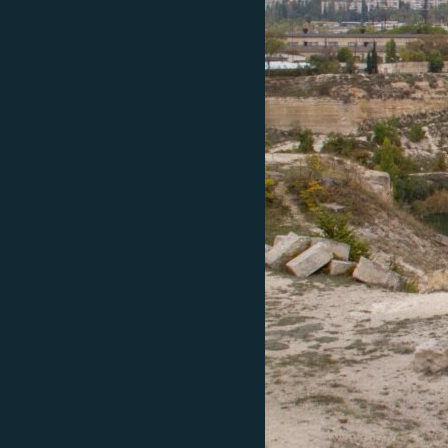
ПОБЕДИТЕЛЕЙ НЕ СУДЯТ?
КРЫМ.НЕПОКОРЕННЫЙ
ELIFBE
УКРАИНСКАЯ ПРОБЛЕМА КРЫМА