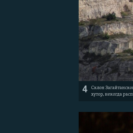
4
Склон Загайтанско
хутор, некогда рас