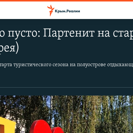
то пусто: Партенит на ст
рея)