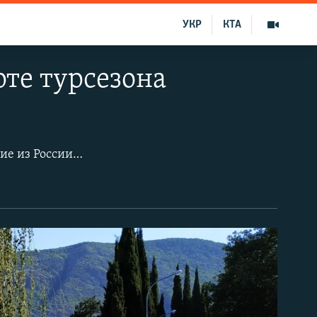
УКР
КТА
арте турсезона
После официального старта туристического сезона на полуострове отдыхающие из России устремились на южное побережье Крыма. В сравнении с июнем, когда туристические локации были доступны только жителям полуострова, в первую неделю июля здесь фиксируется существенный рост отдыхающих.