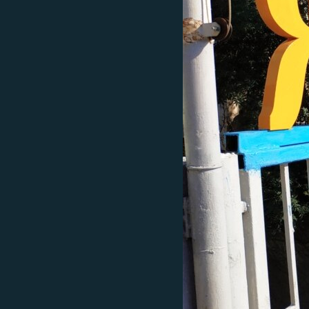
ПОБЕДИТЕЛЕЙ НЕ СУДЯТ?
КРЫМ.НЕПОКОРЕННЫЙ
ELIFBE
УКРАИНСКАЯ ПРОБЛЕМА КРЫМА