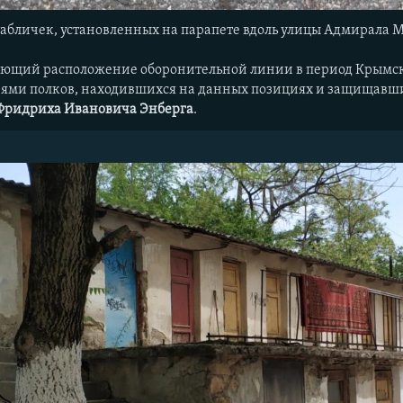
табличек, установленных на парапете вдоль улицы Адмирала 
чающий расположение оборонительной линии в период Крымс
ями полков, находившихся на данных позициях и защищавших 
Фридриха Ивановича Энберга
.