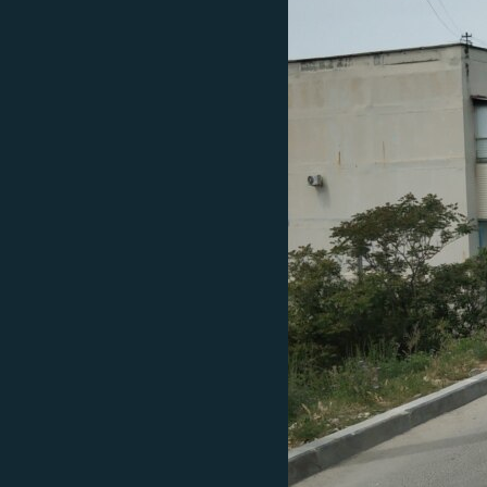
ПОБЕДИТЕЛЕЙ НЕ СУДЯТ?
КРЫМ.НЕПОКОРЕННЫЙ
ELIFBE
УКРАИНСКАЯ ПРОБЛЕМА КРЫМА