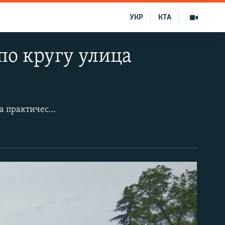
УКР
КТА
по кругу улица
Улица Адмирала Макарова в аннексированном Севастополе уникальная – она практически опоясывает небольшой микрорайон, делая небольшие повороты и закругления каждые 100-200 метров.