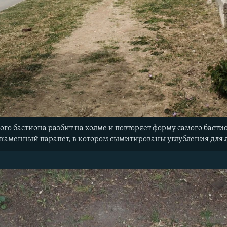
рого бастиона разбит на холме и повторяет форму самого басти
 каменный парапет, в котором сымитированы углубления для