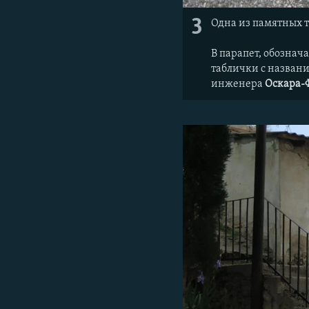
3
Одна из памятных 
В парапет, обозна
таблички с названи
инженера
Оскара-