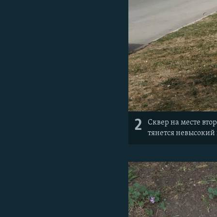
2
Сквер на месте вто
тянется невысокий