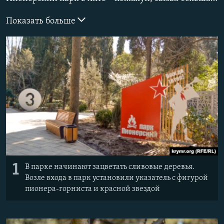
ПРИСОЕДИНЯЙТЕСЬ!
ПОБЕДИТЕЛЕЙ НЕ СУДЯТ?
Показать больше
КРЫМ.НЕПОКОРЕННЫЙ
ELIFBE
УКРАИНСКАЯ ПРОБЛЕМА КРЫМА
Все сайты RFE/RL
1
В парке начинают зацветать сливовые деревья.
Возле входа в парк установили указатель с фигурой
пионера-горниста и красной звездой