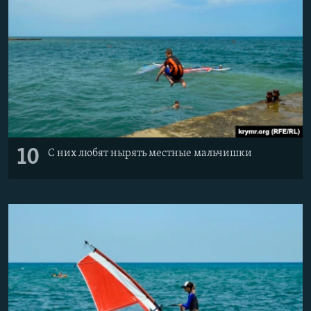
10
С них любят нырять местные мальчишки