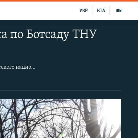
УКР
КТА
ка по Ботсаду ТНУ
Нынешняя зима – не в пример прошлым, поэтому Ботанический сад Таврического национального университета (переименованный после аннексии Крыма в «Крымский федеральный университет») в предгорном Симферополе – а совсем не в субтропической Ялте – полон жизни, зелени, цветения. В январе 2020 года зацвели даже те растения, которые должны цвести в раннем марте, и мои фото, сделанные в третьей декаде января, этому доказательство.