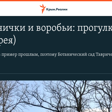
нички и воробьи: прогул
рея)