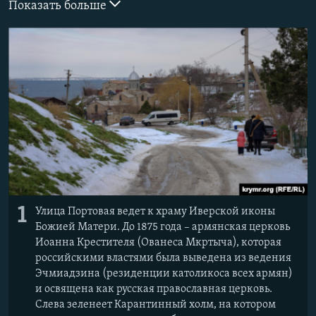
Показать больше
ПРИСОЕДИНЯЙТЕСЬ!
ПОБЕДИТЕЛЕЙ НЕ СУДЯТ?
КРЫМ.НЕПОКОРЕННЫЙ
ELIFBE
УКРАИНСКАЯ ПРОБЛЕМА КРЫМА
Все сайты RFE/RL
1
Улица Портовая ведет к храму Иверской иконы
Божией Матери. До 1875 года – армянская церковь
Иоанна Крестителя (Ованеса Мкртыча), которая
российскими властями была выведена из ведения
Эчмиадзина (резиденции католикоса всех армян)
и освящена как русская православная церковь.
Слева зеленеет Карантинный холм, на котором