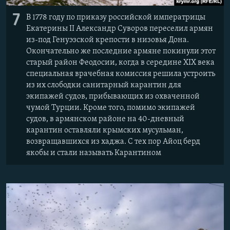
7
В 1778 году по приказу российской императрицы
Екатерины II Александр Суворов переселил армян
из-под Генуэзской крепости в низовья Дона.
Окончательно же последние армяне покинули этот
старый район Феодосии, когда в середине XIX века
специальная врачебная комиссия решила устроить
из их слободки санитарный карантин для
экипажей судов, прибывающих из охваченной
чумой Турции. Кроме того, помимо экипажей
судов, в армянском районе на 40-дневный
карантин оставляли крымских мусульман,
возвращавшихся из хаджа. С тех пор Айоц берд
якобы и стали называть Карантином