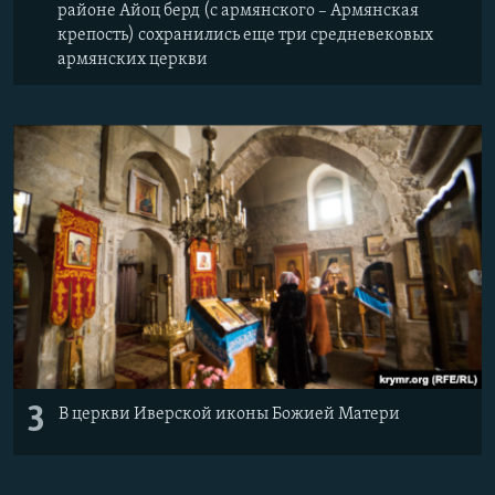
районе Айоц берд (с армянского – Армянская
крепость) сохранились еще три средневековых
армянских церкви
3
В церкви Иверской иконы Божией Матери