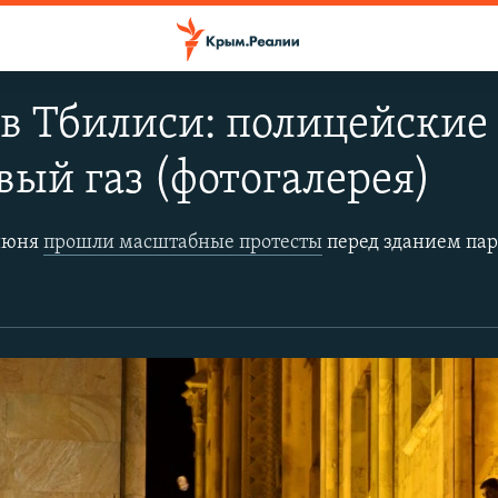
в Тбилиси: полицейские
вый газ (фотогалерея)
 июня
прошли масштабные протесты
перед зданием парламента в Тбилиси. По разным данным, в них пр