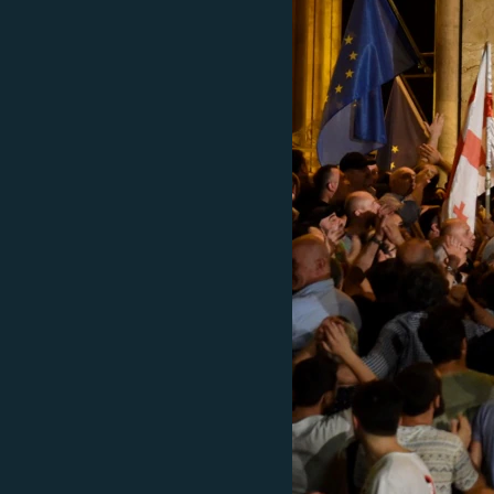
ПОБЕДИТЕЛЕЙ НЕ СУДЯТ?
КРЫМ.НЕПОКОРЕННЫЙ
ELIFBE
УКРАИНСКАЯ ПРОБЛЕМА КРЫМА