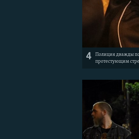
4
Полиция дважды поп
протестующим стр