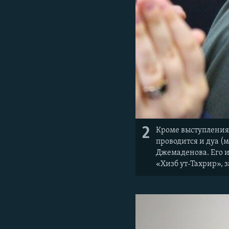
2
Кроме выступления
проводится и дуа (
Джемаденова. Его и
«Хизб ут-Тахрир»,