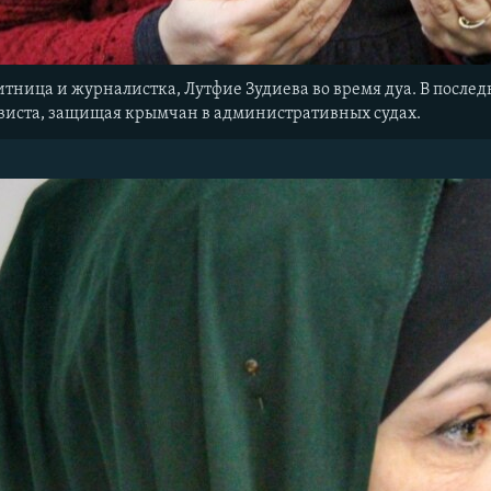
ница и журналистка, Лутфие Зудиева во время дуа. В последн
виста, защищая крымчан в административных судах.