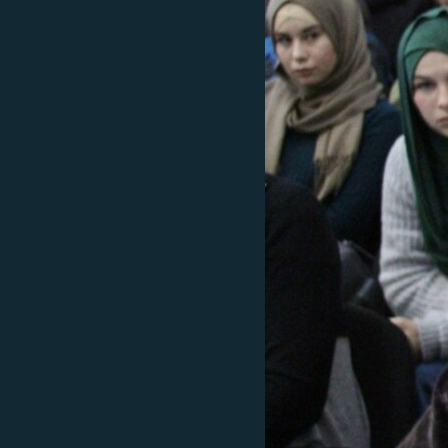
ПОБЕДИТЕЛЕЙ НЕ СУДЯТ?
КРЫМ.НЕПОКОРЕННЫЙ
ELIFBE
УКРАИНСКАЯ ПРОБЛЕМА КРЫМА