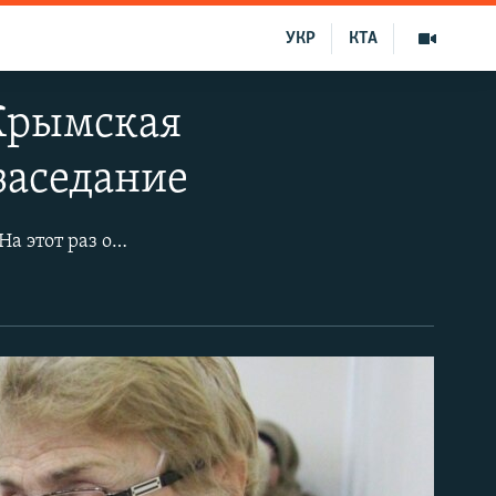
УКР
КТА
«Крымская
заседание
Собрания «Крымской солидарности» традиционно проходят каждый месяц. На этот раз оно состоялось в Симферополе. Родственники заключенных, адвокаты, активисты и гражданские журналисты обсудили последние новости судебных заседаний по делам крымских заключенными, новые факты обысков в домах крымчан.