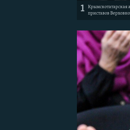
1
Крымскотатарская а
приставов Верховно