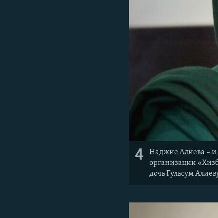
4
Наджие Алиева – и 
организации «Хизб 
дочь Гульсум Алиев