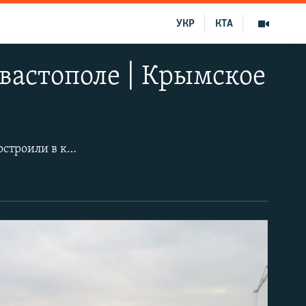
УКР
КТА
вастополе | Крымское
Графская пристань расположена в южной части Севастопольской бухты. Ее построили в конце XVIII века. В 1787 году к приезду Екатерины II пристань переименовали в Екатерининскую, а позже она получила название Графской в честь графа Войновича.