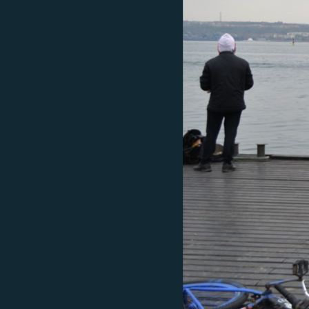
ПОБЕДИТЕЛЕЙ НЕ СУДЯТ?
КРЫМ.НЕПОКОРЕННЫЙ
ELIFBE
УКРАИНСКАЯ ПРОБЛЕМА КРЫМА