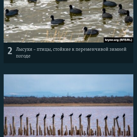
2
Лысухи – птицы, стойкие к переменчивой зимней
погоде