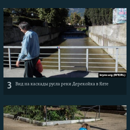
3
Вид на каскады русла реки Дерекойка в Ялте