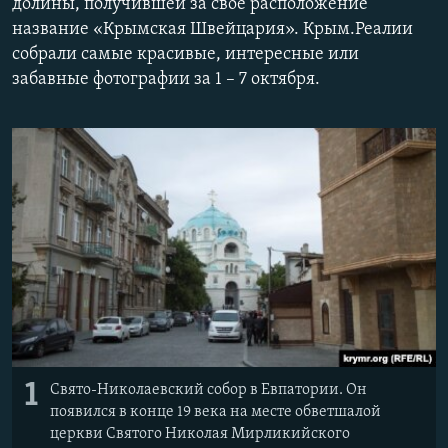
долины, получившей за свое расположение
ПРИСОЕДИНЯЙТЕСЬ!
ПОБЕДИТЕЛЕЙ НЕ СУДЯТ?
название «Крымская Швейцария». Крым.Реалии
собрали самые красивые, интересные или
КРЫМ.НЕПОКОРЕННЫЙ
забавные фотографии за 1 – 7 октября.
ELIFBE
УКРАИНСКАЯ ПРОБЛЕМА КРЫМА
Все сайты RFE/RL
1
Свято-Николаевский собор в Евпатории. Он
появился в конце 19 века на месте обветшалой
церкви Святого Николая Мирликийского