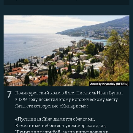
7
Поликуровский холм в Ялте. Писатель Иван Бунин
в 1896 году посвятил этому историческому месту
Ялты стихотворение «Кипарисы»:
«Пустынная Яйла дымится облаками,
В туманный небосклон ушла морская даль,
Шумит внизу прибой, залив кипит волнами,