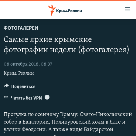
Доступность
ссылки
Вернуться
ФОТОГАЛЕРЕИ
к
НОВОСТИ
Самые яркие крымские
основному
СПЕЦПРОЕКТЫ
содержанию
фотографии недели (фотогалерея)
ВОДА
Вернутся
ГРУЗ 200
к
08 октября 2018, 08:37
ИСТОРИЯ
КАРТА ВОЕННЫХ ОБЪЕКТОВ КРЫМА
главной
Крым. Реалии
ЕЩЕ
11 ЛЕТ ОККУПАЦИИ КРЫМА. 11 ИСТОРИЙ СОПРОТИВЛЕНИЯ
навигации
Вернутся
РАДІО СВОБОДА
Поделиться
ИНТЕРАКТИВ
к
КАК ОБОЙТИ БЛОКИРОВКУ
ИНФОГРАФИКА
Читать без VPN
поиску
ТЕЛЕПРОЕКТ КРЫМ.РЕАЛИИ
Українською
Прогулка по осеннему Крыму: Свято-Николаевский
СОВЕТЫ ПРАВОЗАЩИТНИКОВ
собор в Евпатории, Поликуровский холм в Ялте и
Qırımtatar
улочки Феодосии. А также виды Байдарской
ПРОПАВШИЕ БЕЗ ВЕСТИ