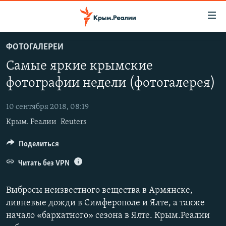
Доступность
ссылки
Вернуться
ФОТОГАЛЕРЕИ
к
НОВОСТИ
Самые яркие крымские
основному
СПЕЦПРОЕКТЫ
содержанию
фотографии недели (фотогалерея)
ВОДА
Вернутся
ГРУЗ 200
к
10 сентября 2018, 08:19
ИСТОРИЯ
КАРТА ВОЕННЫХ ОБЪЕКТОВ КРЫМА
главной
Крым. Реалии
Reuters
ЕЩЕ
11 ЛЕТ ОККУПАЦИИ КРЫМА. 11 ИСТОРИЙ СОПРОТИВЛЕНИЯ
навигации
Вернутся
РАДІО СВОБОДА
Поделиться
ИНТЕРАКТИВ
к
КАК ОБОЙТИ БЛОКИРОВКУ
ИНФОГРАФИКА
Читать без VPN
поиску
ТЕЛЕПРОЕКТ КРЫМ.РЕАЛИИ
Українською
Выбросы неизвестного вещества в Армянске,
СОВЕТЫ ПРАВОЗАЩИТНИКОВ
ливневые дожди в Симферополе и Ялте, а также
Qırımtatar
начало «бархатного» сезона в Ялте. Крым.Реалии
ПРОПАВШИЕ БЕЗ ВЕСТИ