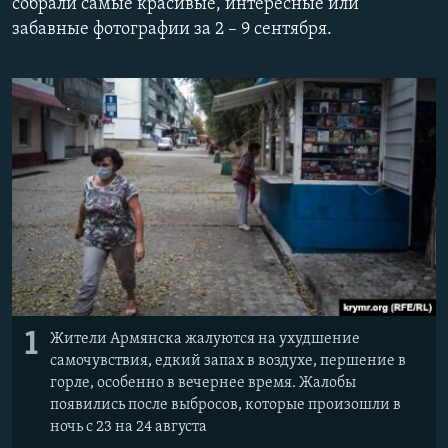
собрали самые красивые, интересные или
ПРИСОЕДИНЯЙТЕСЬ!
ПОБЕДИТЕЛЕЙ НЕ СУДЯТ?
забавные фотографии за 2 – 9 сентября.
КРЫМ.НЕПОКОРЕННЫЙ
ELIFBE
УКРАИНСКАЯ ПРОБЛЕМА КРЫМА
Все сайты RFE/RL
1
Жители Армянска жалуются на ухудшение
самочувствия, едкий запах в воздухе, першение в
горле, особенно в вечернее время. Жалобы
появились после выбросов, которые произошли в
ночь с 23 на 24 августа