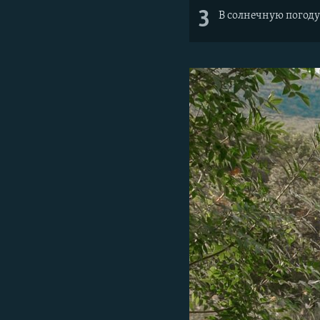
3
В солнечную погоду