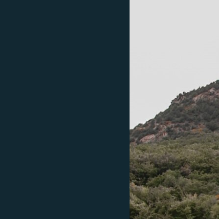
ПОБЕДИТЕЛЕЙ НЕ СУДЯТ?
КРЫМ.НЕПОКОРЕННЫЙ
ELIFBE
УКРАИНСКАЯ ПРОБЛЕМА КРЫМА