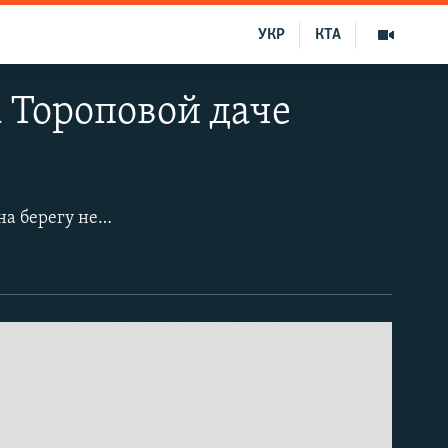
УКР
КТА
а Тороповой даче
Одно из популярных мест отдыха в Севастополе – Торопова дача – находится на берегу небольшого искусственного озера в межгорной котловине, окруженной лесом, на 17-м километре трассы Севастополь – Ялта. На большой поляне, примыкающей к озеру, находятся несколько площадок для мини-футбола, кафе с охотничьей кухней, а также крытая площадка для торжественных мероприятий, свадеб и корпоративов.