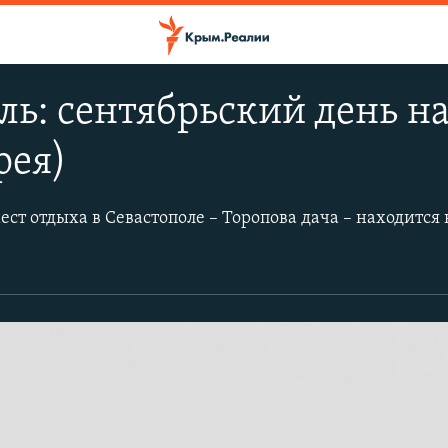
ль: сентябрьский день н
рея)