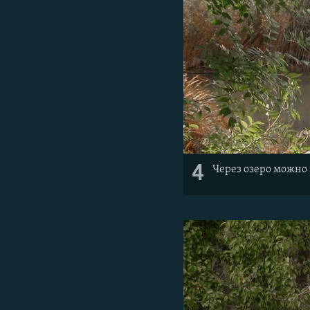
4
Через озеро можно