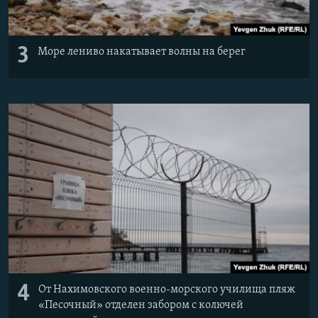
3
Море лениво накатывает волны на берег
4
От Нахимовского военно-морского училища пляж
«Песочный» отделен забором с колючей