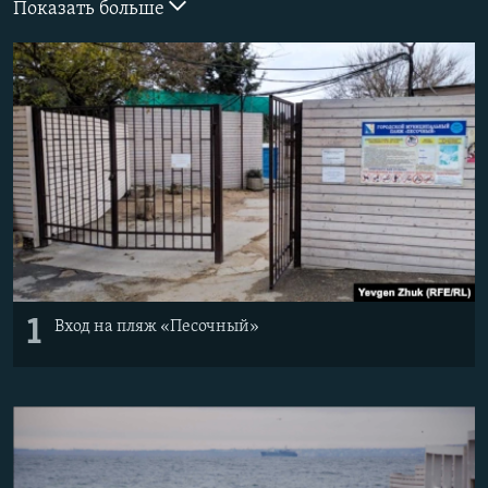
Показать больше
ПРИСОЕДИНЯЙТЕСЬ!
ПОБЕДИТЕЛЕЙ НЕ СУДЯТ?
КРЫМ.НЕПОКОРЕННЫЙ
ELIFBE
УКРАИНСКАЯ ПРОБЛЕМА КРЫМА
Все сайты RFE/RL
1
Вход на пляж «Песочный»