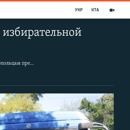
УКР
КТА
е избирательной
В Севастополе с 11 по 13 сентября будут проходить местные довыборы. Севастопольцам предстоит голосовать за российского главу города, депутатов Нахимовского и Ленинского муниципальных советов, а также депутата российского парламента Севастополя.