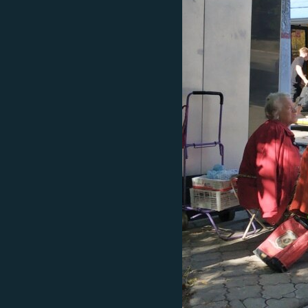
ПОБЕДИТЕЛЕЙ НЕ СУДЯТ?
КРЫМ.НЕПОКОРЕННЫЙ
ELIFBE
УКРАИНСКАЯ ПРОБЛЕМА КРЫМА