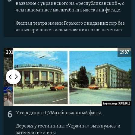
название с украинского на «республиканский», о
чем напоминает масштабная вывеска на фасаде.
Филиал театра имени Горького с недавних пор без
явных признаков использования по назначению
2019
1987
6
У городского ЦУМа обновленный фасад.
Деревья у гостинницы «Украина» вытянулись, и
затеняют ее стены