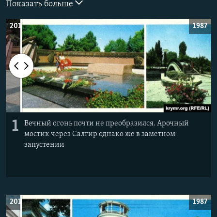
Показать больше
ПРИСОЕДИНЯЙТЕСЬ!
ПОБЕДИТЕЛЕЙ НЕ СУДЯТ?
2019
1987
КРЫМ.НЕПОКОРЕННЫЙ
ELIFBE
УКРАИНСКАЯ ПРОБЛЕМА КРЫМА
Все сайты RFE/RL
1
Вечный огонь почти не преобразился. Арочный
мостик через Салгир однако же в заметном
запустении
2019
1987