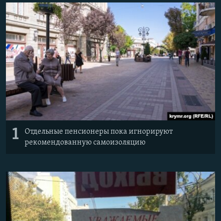
ПРИСОЕДИНЯЙТЕСЬ!
ПОБЕДИТЕЛЕЙ НЕ СУДЯТ?
КРЫМ.НЕПОКОРЕННЫЙ
ELIFBE
УКРАИНСКАЯ ПРОБЛЕМА КРЫМА
Все сайты RFE/RL
1
Отдельные пенсионеры пока игнорируют
рекомендованную самоизоляцию