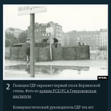
2
Полиция ГДР охраняет первый отсек Берлинской
стены. Фото из
архива РСЕ/РС в Гуверововском
институте
Коммунистический руководитель ГДР тех лет