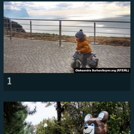
ПРИСОЕДИНЯЙТЕСЬ!
ПОБЕДИТЕЛЕЙ НЕ СУДЯТ?
КРЫМ.НЕПОКОРЕННЫЙ
ELIFBE
УКРАИНСКАЯ ПРОБЛЕМА КРЫМА
Все сайты RFE/RL
1