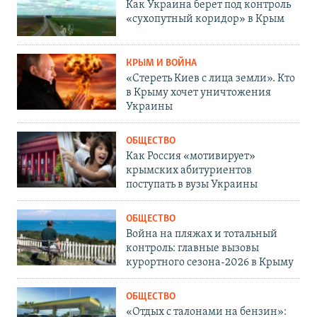
Как Украина берет под контроль
«сухопутный коридор» в Крым
КРЫМ И ВОЙНА
«Стереть Киев с лица земли». Кто
в Крыму хочет уничтожения
Украины
ОБЩЕСТВО
Как Россия «мотивирует»
крымских абитуриентов
поступать в вузы Украины
ОБЩЕСТВО
Война на пляжах и тотальный
контроль: главные вызовы
курортного сезона-2026 в Крыму
ОБЩЕСТВО
«Отдых с талонами на бензин»: