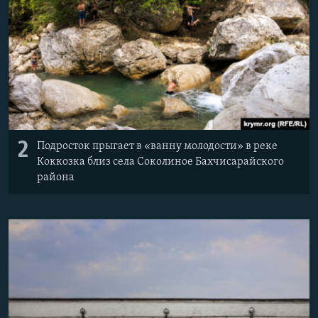
2
Подросток прыгает в «ванну молодости» в реке
Коккозка близ села Соколиное Бахчисарайского
района