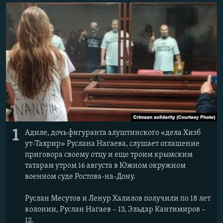
ПРИСОЕДИНЯЙТЕСЬ!
ПОБЕДИТЕЛЕЙ НЕ СУДЯТ?
КРЫМ.НЕПОКОРЕННЫЙ
ELIFBE
УКРАИНСКАЯ ПРОБЛЕМА КРЫМА
Все сайты RFE/RL
1
Адиле, дочь фигуранта алуштинского «дела Хизб
ут-Тахрир» Руслана Нагаева, слушает оглашение
приговора своему отцу и еще троим крымским
татарам утром 16 августа в Южном окружном
военном суде Ростова-на-Дону.
Руслан Месутов и Ленур Халилов получили по 18 лет
колонии, Руслан Нагаев – 13, Эльдар Кантимиров –
12.