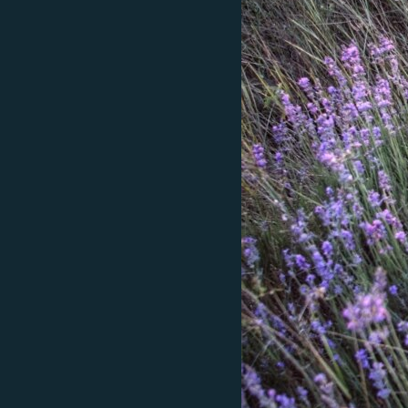
ПОБЕДИТЕЛЕЙ НЕ СУДЯТ?
КРЫМ.НЕПОКОРЕННЫЙ
ELIFBE
УКРАИНСКАЯ ПРОБЛЕМА КРЫМА