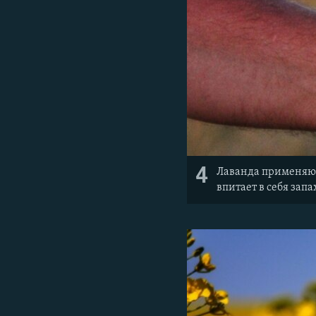
4
Лаванда применяютс
впитает в себя запа