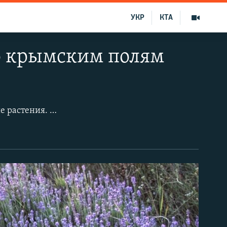
УКР
КТА
о крымским полям
С начала весны и до последних месяцев лета на полуострове цветут различные растения. Туристы и жители полуострова нередко используют крымские поля как место для фотосессий. С высоты птичьего полета массовое цветение растений напоминает огромные яркие пятна, разбросанные по разным уголкам Крыма.