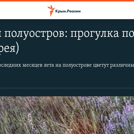
 полуостров: прогулка п
рея)