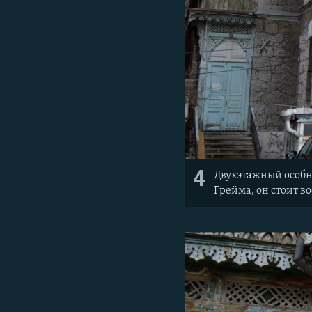
4
Двухэтажный особн
Грейма, он стоит в