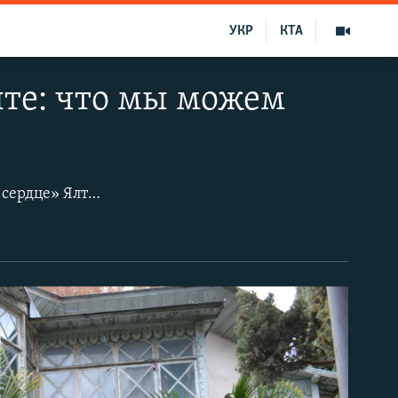
УКР
КТА
лте: что мы можем
Старинная дача семьи Меллер-Закомельских расположена в «историческом сердце» Ялты, на бывшей Виноградной улице, а ныне улице Чехова. Исторические строения и парк в самом центре Ялты могут пойти под снос. В 2019 году появился проект многоэтажного апарт-отеля на месте дореволюционных зданий, который вызвал