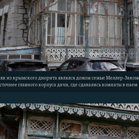
як из крымского диорита являлся домом семьи Меллер-Заком
осточнее главного корпуса дачи, где сдавались комнаты в наем