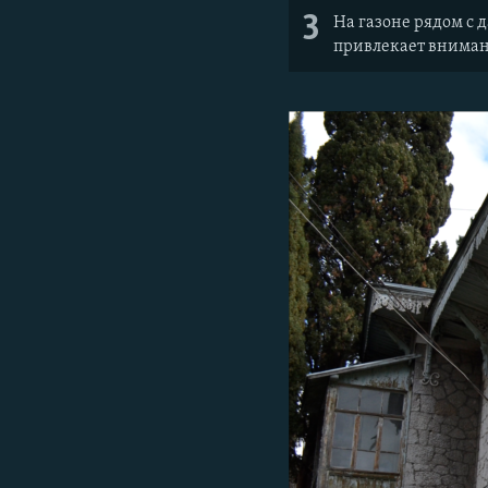
3
На газоне рядом с 
привлекает вниман