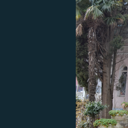
ПОБЕДИТЕЛЕЙ НЕ СУДЯТ?
КРЫМ.НЕПОКОРЕННЫЙ
ELIFBE
УКРАИНСКАЯ ПРОБЛЕМА КРЫМА