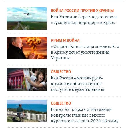
ВОЙНА РОССИИ ПРОТИВ УКРАИНЫ
Как Украина берет под контроль
«сухопутный коридор» в Крым
КРЫМ И ВОЙНА
«Стереть Киев с лица земли». Кто
в Крыму хочет уничтожения
Украины
ОБЩЕСТВО
Как Россия «мотивирует»
крымских абитуриентов
поступать в вузы Украины
ОБЩЕСТВО
Война на пляжах и тотальный
контроль: главные вызовы
курортного сезона-2026 в Крыму