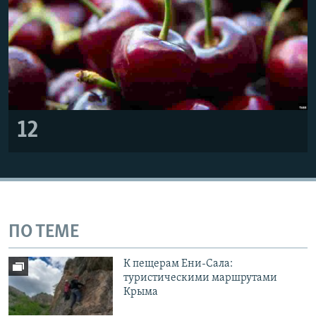
12
ПО ТЕМЕ
К пещерам Ени-Сала:
туристическими маршрутами
Крыма