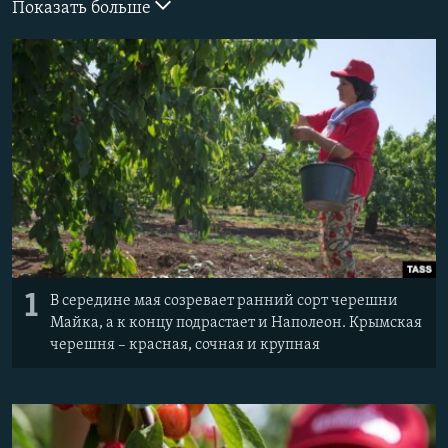
Показать больше
ПРИСОЕДИНЯЙТЕСЬ!
ПОБЕДИТЕЛЕЙ НЕ СУДЯТ?
КРЫМ.НЕПОКОРЕННЫЙ
ELIFBE
УКРАИНСКАЯ ПРОБЛЕМА КРЫМА
Все сайты RFE/RL
1
В середине мая созревает ранний сорт черешни
Майка, а к концу подрастает и Наполеон. Крымская
черешня – красная, сочная и крупная