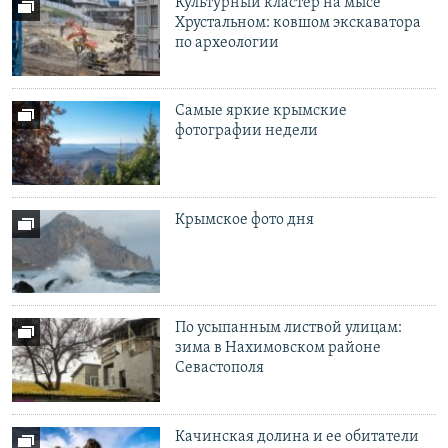
Культурный кластер на мысе
Хрустальном: ковшом экскаватора
по археологии
Самые яркие крымские
фотографии недели
Крымское фото дня
По усыпанным листвой улицам:
зима в Нахимовском районе
Севастополя
Качинская долина и ее обитатели