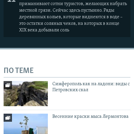
приманивают сотни туристов, желающих набрать
местной грязи. Сейчас здесь пустынно. Ряды
деревянных кольев, которые виднеются в воде –
это остатки соляных чеков, на которых в конце
XIX века добывали соль
ПО ТЕМЕ
Симферополь как на ладони: виды с
Петровских скал
Весенние краски мыса Лермонтова