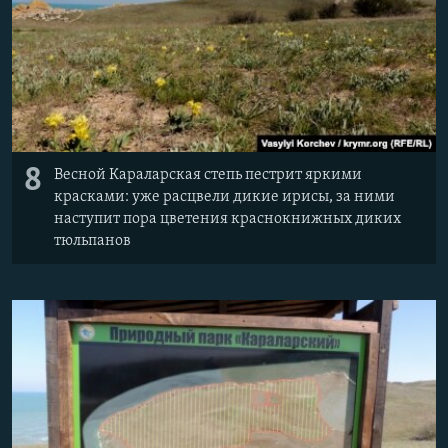
8
Весной Караларская степь пестрит яркими
красками: уже расцвели дикие ирисы, за ними
наступит пора цветения краснокнижных диких
тюльпанов