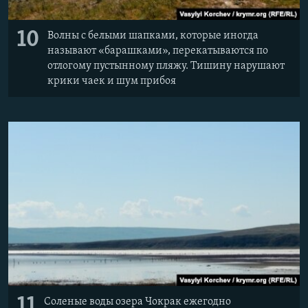
10
Волны с белыми шапками, которые иногда
называют «барашками», перекатываются по
отлогому пустынному пляжу. Тишину нарушают
крики чаек и шум прибоя
11
Соленые воды озера Чокрак ежегодно